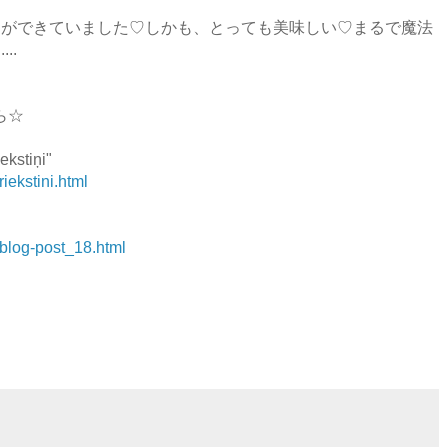
クができていました♡しかも、とっても美味しい♡まるで魔法
..
ちら☆
tiņi"
iekstini.html
/blog-post_18.html