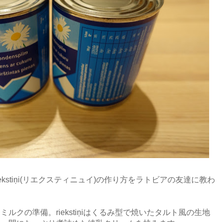
kstiņi(リエクスティニュイ)の作り方をラトビアの友達に教わ
ルクの準備。riekstiņiはくるみ型で焼いたタルト風の生地