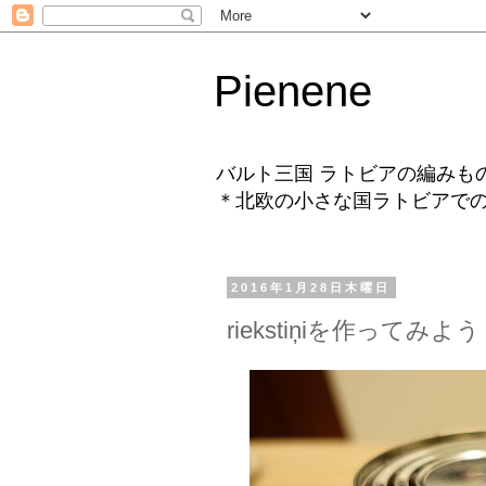
Pienene
バルト三国 ラトビアの編みも
＊北欧の小さな国ラトビアで
2016年1月28日木曜日
riekstiņiを作って