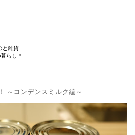
のと雑貨
の暮らし＊
みよう！ ～コンデンスミルク編～