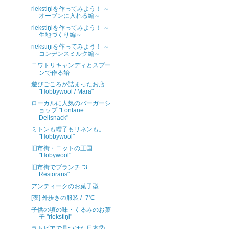
riekstiņiを作ってみよう！ ～
オーブンに入れる編～
riekstiņiを作ってみよう！ ～
生地づくり編～
riekstiņiを作ってみよう！ ～
コンデンスミルク編～
ニワトリキャンディとスプー
ンで作る飴
遊びごころが詰まったお店
"Hobbywool / Māra"
ローカルに人気のバーガーシ
ョップ "Fontane
Delisnack"
ミトンも帽子もリネンも。
"Hobbywool"
旧市街・ニットの王国
"Hobywool"
旧市街でブランチ "3
Restorāns"
アンティークのお菓子型
[夜] 外歩きの服装 / -7℃
子供の頃の味・くるみのお菓
子 "riekstiņi"
ラトビアで見つけた日本②