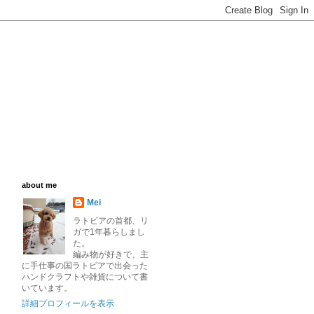
about me
Mei
ラトビアの首都、リ
ガで1年暮らしまし
た。
編み物が好きで、主
に手仕事の国ラトビアで出会った
ハンドクラフトや雑貨について書
いています。
詳細プロフィールを表示