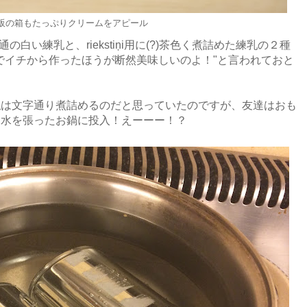
販の箱もたっぷりクリームをアピール
通の白い練乳と、riekstiņi用に(?)茶色く煮詰めた練乳の２種
でイチから作ったほうが断然美味しいのよ！"と言われておと
私は文字通り煮詰めるのだと思っていたのですが、友達はおも
、水を張ったお鍋に投入！えーーー！？