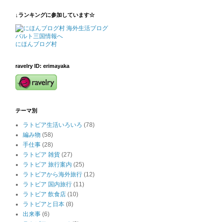
↓ランキングに参加しています☆
にほんブログ村
ravelry ID: erimayaka
テーマ別
ラトビア生活いろいろ
(78)
編み物
(58)
手仕事
(28)
ラトビア 雑貨
(27)
ラトビア 旅行案内
(25)
ラトビアから海外旅行
(12)
ラトビア 国内旅行
(11)
ラトビア 飲食店
(10)
ラトビアと日本
(8)
出来事
(6)