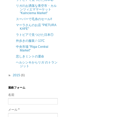
リガのお洒落な青空市・カル
ンツィエママーケット
"Kalnciema Market"
スーパーで毛糸のセール!!
マーラさんのお店 "PIETURA
KAFE"
ラトビアで見つけた日本①
外歩きの服装 / -13℃
中央市場 "Riga Central
Market"
悲しきミントの運命
ヘルシンキからリガ のトラン
ジット
►
2015
(6)
連絡フォーム
名前
メール
*