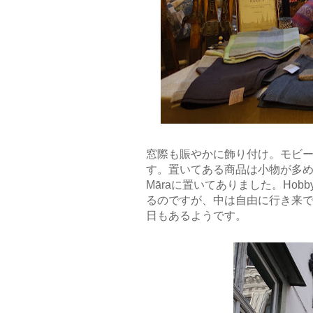
窓際も賑やかに飾り付け。モビ
す。置いてある商品は小物が多
M
ā
raに置いてありました。Hobby
るのですが、中は自由に行き来で
日もあるようです。