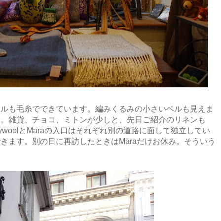
ールも毛糸でできています。編みくるみの小さいベルも見えま
め。雑貨、チョコ、ミトンが少しと、先日ご紹介のリネンも
woolとM
ā
raの入口はそれぞれ別の道路に面して独立してい
きます。別の日に再訪したときはM
ā
raだけお休み。そういう