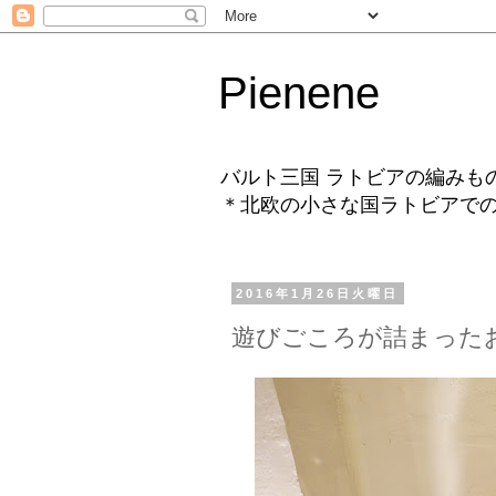
Pienene
バルト三国 ラトビアの編みも
＊北欧の小さな国ラトビアで
2016年1月26日火曜日
遊びごころが詰まったお店 "H