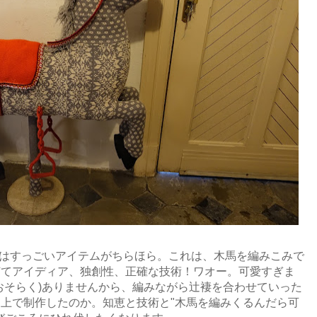
"にはすっごいアイテムがちらほら。これは、木馬を編みこみで
何てアイディア、独創性、正確な技術！ワオー。可愛すぎま
おそらく)ありませんから、編みながら辻褄を合わせていった
上で制作したのか。知恵と技術と"木馬を編みくるんだら可