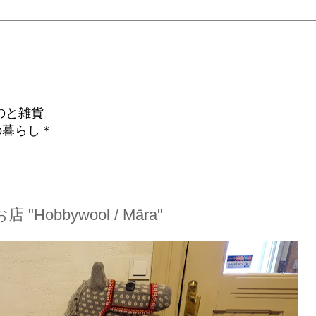
のと雑貨
の暮らし＊
obbywool / Māra"