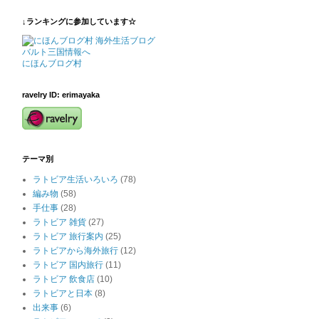
↓ランキングに参加しています☆
にほんブログ村
ravelry ID: erimayaka
テーマ別
ラトビア生活いろいろ
(78)
編み物
(58)
手仕事
(28)
ラトビア 雑貨
(27)
ラトビア 旅行案内
(25)
ラトビアから海外旅行
(12)
ラトビア 国内旅行
(11)
ラトビア 飲食店
(10)
ラトビアと日本
(8)
出来事
(6)