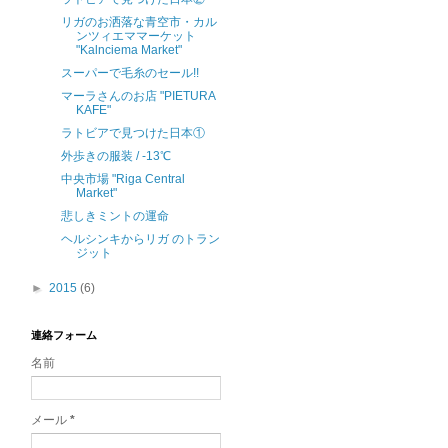
リガのお洒落な青空市・カル
ンツィエママーケット
"Kalnciema Market"
スーパーで毛糸のセール!!
マーラさんのお店 "PIETURA
KAFE"
ラトビアで見つけた日本①
外歩きの服装 / -13℃
中央市場 "Riga Central
Market"
悲しきミントの運命
ヘルシンキからリガ のトラン
ジット
►
2015
(6)
連絡フォーム
名前
メール
*