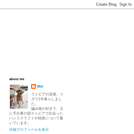
about me
Mei
ラトビアの首都、リ
ガで1年暮らしまし
た。
編み物が好きで、主
に手仕事の国ラトビアで出会った
ハンドクラフトや雑貨について書
いています。
詳細プロフィールを表示