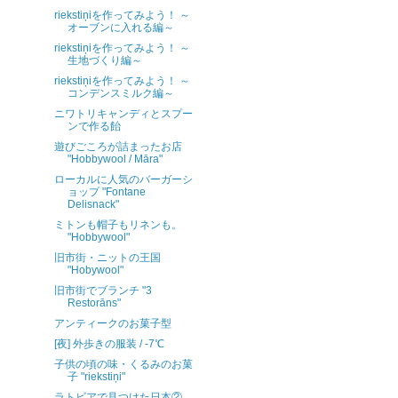
riekstiņiを作ってみよう！ ～
オーブンに入れる編～
riekstiņiを作ってみよう！ ～
生地づくり編～
riekstiņiを作ってみよう！ ～
コンデンスミルク編～
ニワトリキャンディとスプー
ンで作る飴
遊びごころが詰まったお店
"Hobbywool / Māra"
ローカルに人気のバーガーシ
ョップ "Fontane
Delisnack"
ミトンも帽子もリネンも。
"Hobbywool"
旧市街・ニットの王国
"Hobywool"
旧市街でブランチ "3
Restorāns"
アンティークのお菓子型
[夜] 外歩きの服装 / -7℃
子供の頃の味・くるみのお菓
子 "riekstiņi"
ラトビアで見つけた日本②