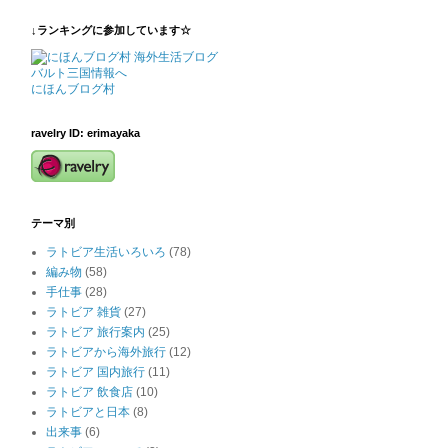
↓ランキングに参加しています☆
にほんブログ村
ravelry ID: erimayaka
テーマ別
ラトビア生活いろいろ
(78)
編み物
(58)
手仕事
(28)
ラトビア 雑貨
(27)
ラトビア 旅行案内
(25)
ラトビアから海外旅行
(12)
ラトビア 国内旅行
(11)
ラトビア 飲食店
(10)
ラトビアと日本
(8)
出来事
(6)