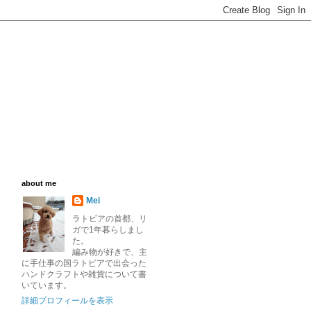
about me
Mei
ラトビアの首都、リ
ガで1年暮らしまし
た。
編み物が好きで、主
に手仕事の国ラトビアで出会った
ハンドクラフトや雑貨について書
いています。
詳細プロフィールを表示