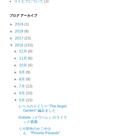
ラトビアについて
(3)
ブログ アーカイブ
►
2019
(1)
►
2018
(8)
►
2017
(23)
▼
2016
(153)
►
12月
(8)
►
11月
(6)
►
10月
(4)
►
9月
(9)
►
8月
(9)
►
7月
(13)
►
6月
(10)
▼
5月
(15)
レースのドイリー "The Angel
Garden" 編みました
Dobele（ドウベレ）のライラ
ック庭園
リガ郊外のかごやさ
ん "Pinumu Pasaule"