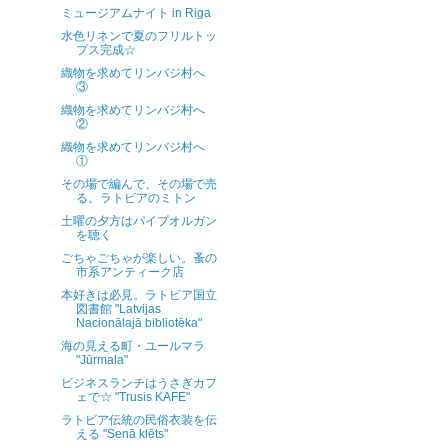
ミュージアムナイト in Riga
水色リネンで夏のフリルトッ
プス完成☆
織物を求めてリンバジ村へ
③
織物を求めてリンバジ村へ
②
織物を求めてリンバジ村へ
①
その場で編んで、その場で売
る。ラトビアのミトン
土曜の夕方はパイプオルガン
を聴く
ごちゃごちゃが楽しい。蚤の
市系アンティーク店
本好きは必見。ラトビア国立
図書館 "Latvijas
Nacionālajā bibliotēka"
海の見える町・ユールマラ
"Jūrmala"
ビジネスランチはうさぎカフ
ェで☆ "Trusis KAFE"
ラトビア伝統の民俗衣装を伝
える "Senā klēts"