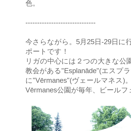
色。
------------------------------
今さらながら。5月25日-29日
ポートです！
リガの中心には２つの大きな公
教会がある"Esplanāde"(エス
に"
Vērmanes"(ヴェールマネス)
Vērmanes公園が毎年、ビー