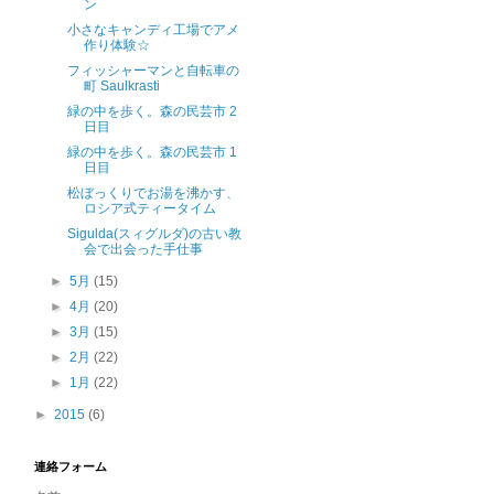
ン
小さなキャンディ工場でアメ
作り体験☆
フィッシャーマンと自転車の
町 Saulkrasti
緑の中を歩く。森の民芸市 2
日目
緑の中を歩く。森の民芸市 1
日目
松ぼっくりでお湯を沸かす、
ロシア式ティータイム
Sigulda(スィグルダ)の古い教
会で出会った手仕事
►
5月
(15)
►
4月
(20)
►
3月
(15)
►
2月
(22)
►
1月
(22)
►
2015
(6)
連絡フォーム