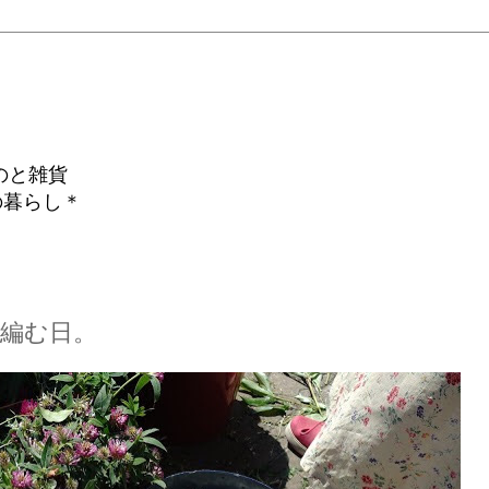
のと雑貨
の暮らし＊
を編む日。