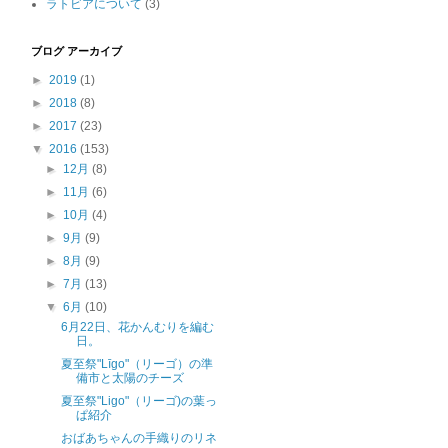
ラトビアについて
(3)
ブログ アーカイブ
►
2019
(1)
►
2018
(8)
►
2017
(23)
▼
2016
(153)
►
12月
(8)
►
11月
(6)
►
10月
(4)
►
9月
(9)
►
8月
(9)
►
7月
(13)
▼
6月
(10)
6月22日、花かんむりを編む
日。
夏至祭"Līgo"（リーゴ）の準
備市と太陽のチーズ
夏至祭"Ligo"（リーゴ)の葉っ
ぱ紹介
おばあちゃんの手織りのリネ