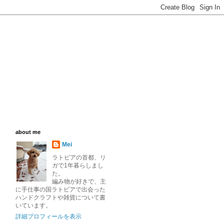
about me
Mei
ラトビアの首都、リ
ガで1年暮らしまし
た。
編み物が好きで、主
に手仕事の国ラトビアで出会った
ハンドクラフトや雑貨について書
いています。
詳細プロフィールを表示