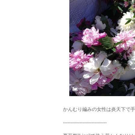
かんむり編みの女性は炎天下で
-----------------------------