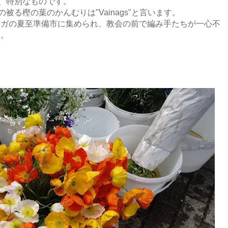
は、特別なものです。
、男性の被る樫の葉のかんむりは"Vainags"と言います。
リガの夏至準備市に集められ、教会の前で編み手たちが一心不
た。