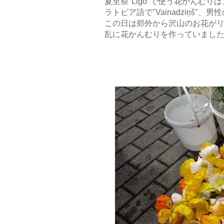
夏至祭"Ligo"で使う花かんむり
ラトビア語で
"Vainadziņš"
この日は郊外から沢山のお花が
乱に花かんむりを作っていまし