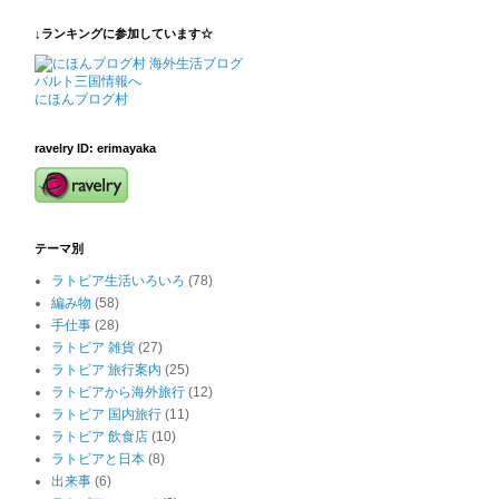
↓ランキングに参加しています☆
にほんブログ村
ravelry ID: erimayaka
テーマ別
ラトビア生活いろいろ
(78)
編み物
(58)
手仕事
(28)
ラトビア 雑貨
(27)
ラトビア 旅行案内
(25)
ラトビアから海外旅行
(12)
ラトビア 国内旅行
(11)
ラトビア 飲食店
(10)
ラトビアと日本
(8)
出来事
(6)