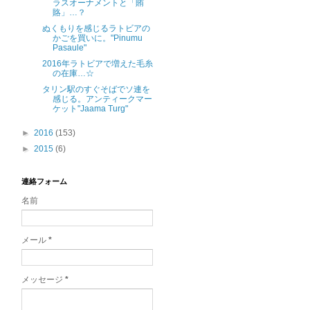
ラスオーナメントと「賄
賂」…？
ぬくもりを感じるラトビアの
かごを買いに。"Pinumu
Pasaule"
2016年ラトビアで増えた毛糸
の在庫…☆
タリン駅のすぐそばでソ連を
感じる。アンティークマー
ケット"Jaama Turg"
►
2016
(153)
►
2015
(6)
連絡フォーム
名前
メール
*
メッセージ
*