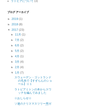
ラトビアについて
(3)
ブログ アーカイブ
►
2019
(1)
►
2018
(8)
▼
2017
(23)
►
11月
(1)
►
7月
(2)
►
6月
(2)
►
5月
(2)
►
4月
(1)
►
3月
(4)
►
2月
(4)
▼
1月
(7)
スウェーデン・ゴットランド
の毛糸で【すずらんのショ
ール】☆１
ラトビアミトンの本からスワ
ッチを編んでみました
☆おしらせ☆
ソ連のクリスマスツリー用ガ