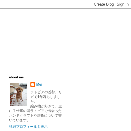
about me
Mei
ラトビアの首都、リ
ガで1年暮らしまし
た。
編み物が好きで、主
に手仕事の国ラトビアで出会った
ハンドクラフトや雑貨について書
いています。
詳細プロフィールを表示