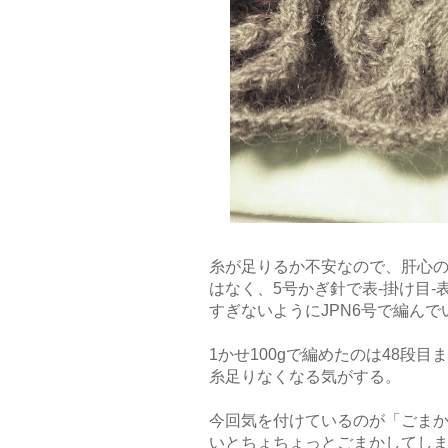
糸が足りるか不安なので、肝心の
はなく、5号かぎ針で表-掛け目
すぎないようにJPN6号で編んで
1かせ100gで編めたのは48段
糸足りなくなる気がする。
今回気を付けているのが「ごま
いとちょちょっとごまかしてし