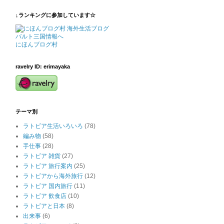
↓ランキングに参加しています☆
にほんブログ村
ravelry ID: erimayaka
テーマ別
ラトビア生活いろいろ
(78)
編み物
(58)
手仕事
(28)
ラトビア 雑貨
(27)
ラトビア 旅行案内
(25)
ラトビアから海外旅行
(12)
ラトビア 国内旅行
(11)
ラトビア 飲食店
(10)
ラトビアと日本
(8)
出来事
(6)