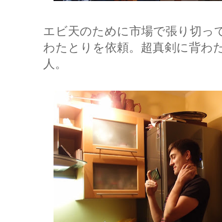
エビ天のために市場で張り切っ
わたとりを依頼。超真剣に背わ
人。