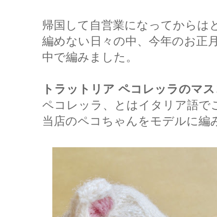
帰国して自営業になってからは
編めない日々の中、今年のお正
中で編みました。
トラットリア ペコレッラのマ
ペコレッラ、とはイタリア語で
当店のペコちゃんをモデルに編