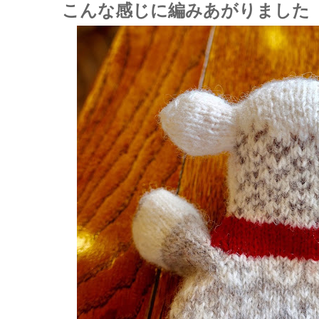
こんな感じに編みあがりました