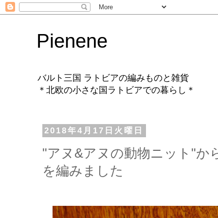
Pienene
バルト三国 ラトビアの編みものと雑貨
＊北欧の小さな国ラトビアでの暮らし＊
2018年4月17日火曜日
"アヌ&アヌの動物ニット"
を編みました