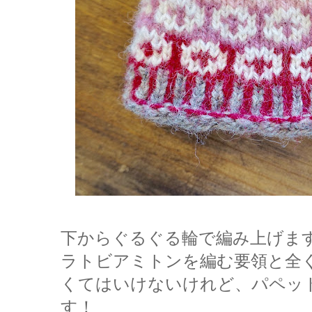
下からぐるぐる輪で編み上げま
ラトビアミトンを編む要領と全
くてはいけないけれど、パペッ
す！